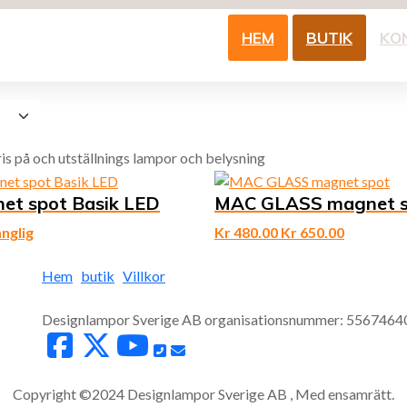
HEM
BUTIK
KO
ris på och utställnings lampor och belysning
et spot Basik LED
MAC GLASS magnet s
änglig
Kr
480.00
Kr
650.00
Hem
butik
Villkor
Designlampor Sverige AB organisationsnummer: 5567464
Copyright ©2024 Designlampor Sverige AB , Med ensamrätt.