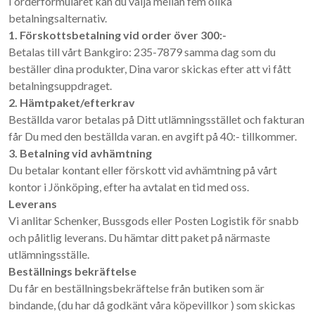
I orderformuläret kan du välja mellan fem olika
betalningsalternativ.
1. Förskottsbetalning vid order över 300:-
Betalas till vårt Bankgiro: 235-7879 samma dag som du
beställer dina produkter, Dina varor skickas efter att vi fått
betalningsuppdraget.
2. Hämtpaket/efterkrav
Beställda varor betalas på Ditt utlämningsstället och fakturan
får Du med den beställda varan. en avgift på 40:- tillkommer.
3. Betalning vid avhämtning
Du betalar kontant eller förskott vid avhämtning på vårt
kontor i Jönköping, efter ha avtalat en tid med oss.
Leverans
Vi anlitar Schenker, Bussgods eller Posten Logistik för snabb
och pålitlig leverans. Du hämtar ditt paket på närmaste
utlämningsställe.
Beställnings bekräftelse
Du får en beställningsbekräftelse från butiken som är
bindande, (du har då godkänt våra köpevillkor ) som skickas