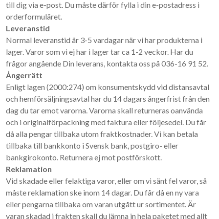
till dig via e-post. Du måste därför fylla i din e-postadress i
orderformuläret.
Leveranstid
Normal leveranstid är 3-5 vardagar när vi har produkterna i
lager. Varor som vi ej har i lager tar ca 1-2 veckor. Har du
frågor angående Din leverans, kontakta oss på 036-16 91 52.
Ångerrätt
Enligt lagen (2000:274) om konsumentskydd vid distansavtal
och hemförsäljningsavtal har du 14 dagars ångerfrist från den
dag du tar emot varorna. Varorna skall returneras oanvända
och i originalförpackning med faktura eller följesedel. Du får
då alla pengar tillbaka utom fraktkostnader. Vi kan betala
tillbaka till bankkonto i Svensk bank, postgiro- eller
bankgirokonto. Returnera ej mot postförskott.
Reklamation
Vid skadade eller felaktiga varor, eller om vi sänt fel varor, så
måste reklamation ske inom 14 dagar. Du får då en ny vara
eller pengarna tillbaka om varan utgått ur sortimentet. Är
varan skadad i frakten skall du lämna in hela paketet med allt